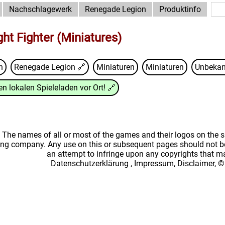
Nachschlagewerk
Renegade Legion
Produktinfo
ht Fighter (Miniatures)
n
Renegade Legion
🔗
Miniaturen
Miniaturen
Unbekan
n lokalen Spieleladen vor Ort!
🔗
: The names of all or most of the games and their logos on the
ing company. Any use on this or subsequent pages should not be
an attempt to infringe upon any copyrights that 
Datenschutzerklärung
,
Impressum, Disclaimer, ©