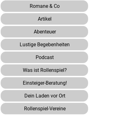
Romane & Co
Artikel
Abenteuer
Lustige Begebenheiten
Podcast
Was ist Rollenspiel?
Einsteiger-Beratung!
Dein Laden vor Ort
Rollenspiel-Vereine