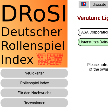
drosi.de
Verutum: Lig
FASA Corporatio
Unterstütze Deine
Please note
of the own
Neuigkeiten
Rollenspiel Index
Für den Nachwuchs
Rezensionen