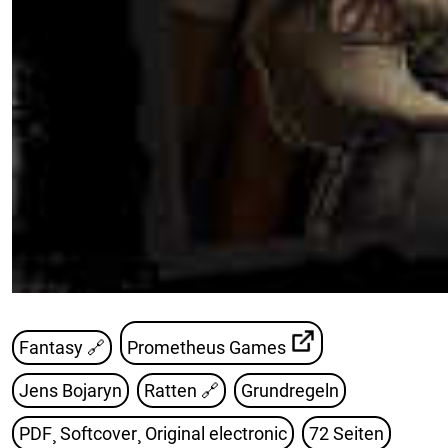
Fantasy 🔗
Prometheus Games
Jens Bojaryn
Ratten
🔗
Grundregeln
PDF¸ Softcover¸ Original electronic
72 Seiten