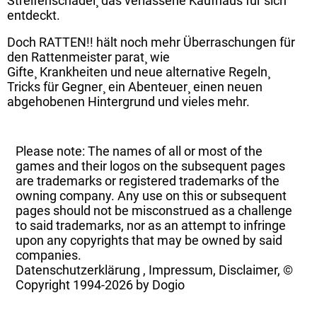
Streifenschädel¸ das verlassene Kaufhaus für sich
entdeckt.
Doch RATTEN!! hält noch mehr Überraschungen für
den Rattenmeister parat¸ wie
Gifte¸ Krankheiten und neue alternative Regeln¸
Tricks für Gegner¸ ein Abenteuer¸ einen neuen
abgehobenen Hintergrund und vieles mehr.
Please note: The names of all or most of the
games and their logos on the subsequent pages
are trademarks or registered trademarks of the
owning company. Any use on this or subsequent
pages should not be misconstrued as a challenge
to said trademarks, nor as an attempt to infringe
upon any copyrights that may be owned by said
companies.
Datenschutzerklärung
,
Impressum, Disclaimer, ©
Copyright
1994-2026 by Dogio