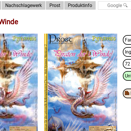
Nachschlagewerk
Prost
Produktinfo
 Winde
In
72
Un