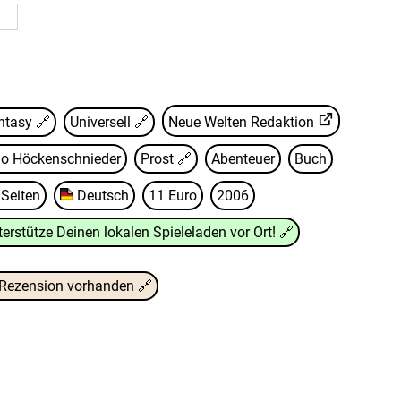
Fantasy 🔗
Universell 🔗
Neue Welten Redaktion
go Höckenschnieder
Prost
🔗
Abenteuer
Buch
 Seiten
Deutsch
11 Euro
2006
terstütze Deinen lokalen Spieleladen vor Ort!
🔗
Rezension vorhanden
🔗