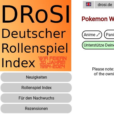
drosi.de
Pokemon Wa
Anime 🔗
Pani
Unterstütze Deine
Please note
of the own
Neuigkeiten
Rollenspiel Index
Für den Nachwuchs
Rezensionen