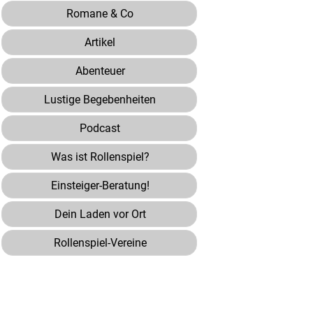
Romane & Co
Artikel
Abenteuer
Lustige Begebenheiten
Podcast
Was ist Rollenspiel?
Einsteiger-Beratung!
Dein Laden vor Ort
Rollenspiel-Vereine