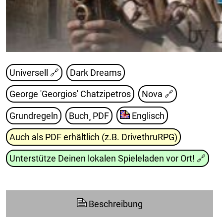
Universell 🔗
Dark Dreams
George 'Georgios' Chatzipetros
Nova
🔗
Grundregeln
Buch¸ PDF
Englisch
Auch als PDF erhältlich (z.B. DrivethruRPG)
Unterstütze Deinen lokalen Spieleladen vor Ort!
🔗
Beschreibung