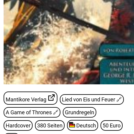
Mantikore Verlag
Lied von Eis und Feuer
🔗
A Game of Thrones
🔗
Grundregeln
Hardcover
380 Seiten
Deutsch
50 Euro