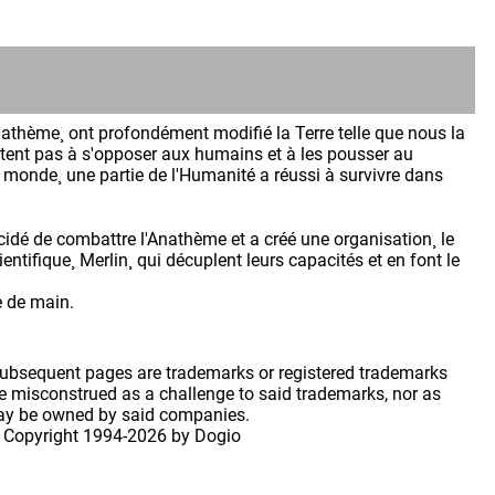
nathème¸ ont profondément modifié la Terre telle que nous la
ésitent pas à s'opposer aux humains et à les pousser au
 monde¸ une partie de l'Humanité a réussi à survivre dans
idé de combattre l'Anathème et a créé une organisation¸ le
entifique¸ Merlin¸ qui décuplent leurs capacités et en font le
e de main.
 subsequent pages are trademarks or registered trademarks
 misconstrued as a challenge to said trademarks, nor as
may be owned by said companies.
 Copyright
1994-2026 by Dogio