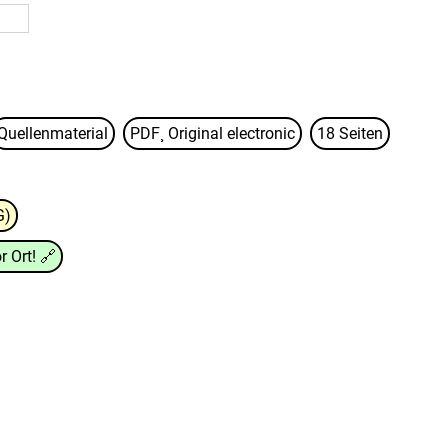
Quellenmaterial
PDF¸ Original electronic
18 Seiten
G)
r Ort!
🔗