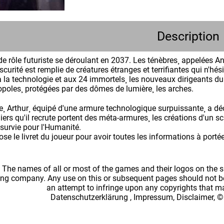
Description
de rôle futuriste se déroulant en 2037. Les ténèbres¸ appelées A
curité est remplie de créatures étranges et terrifiantes qui n'h
à la technologie et aux 24 immortels¸ les nouveaux dirigeants du
oles¸ protégées par des dômes de lumière¸ les arches.
¸ Arthur¸ équipé d'une armure technologique surpuissante¸ a déc
iers qu'il recrute portent des méta-armures¸ les créations d'un sci
 survie pour l'Humanité.
e le livret du joueur pour avoir toutes les informations à porté
: The names of all or most of the games and their logos on the
ing company. Any use on this or subsequent pages should not be
an attempt to infringe upon any copyrights that 
Datenschutzerklärung
,
Impressum, Disclaimer, ©