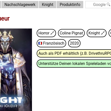
Nachschlagewerk
Knight
Produktinfo
ueur
Horror 🔗
Coline Pignat
Knight
🔗
Französisch
2020
Auch als PDF erhältlich (z.B. DrivethruRP
Unterstütze Deinen lokalen Spieleladen vo