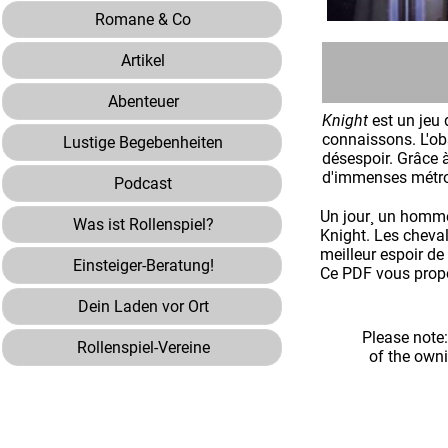
Romane & Co
Artikel
Abenteuer
Knight
est un jeu 
connaissons. L'obs
Lustige Begebenheiten
désespoir. Grâce 
d'immenses métrop
Podcast
Un jour¸ un homme
Was ist Rollenspiel?
Knight. Les cheval
meilleur espoir de
Einsteiger-Beratung!
Ce PDF vous propos
Dein Laden vor Ort
Please note
Rollenspiel-Vereine
of the own