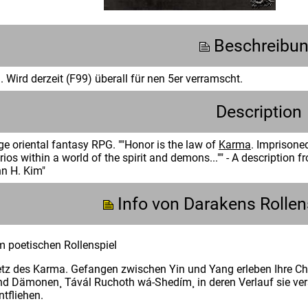
Beschreibu
 Wird derzeit (F99) überall für nen 5er verramscht.
Description
 oriental fantasy RPG. ""Honor is the law of
Karma
. Imprisone
ios within a world of the spirit and demons..."" - A description
n H. Kim"
Info von Darakens Rollen
m poetischen Rollenspiel
etz des Karma. Gefangen zwischen Yin und Yang erleben Ihre Ch
und Dämonen¸ Távál Ruchoth wá-Shedím¸ in deren Verlauf sie v
tfliehen.