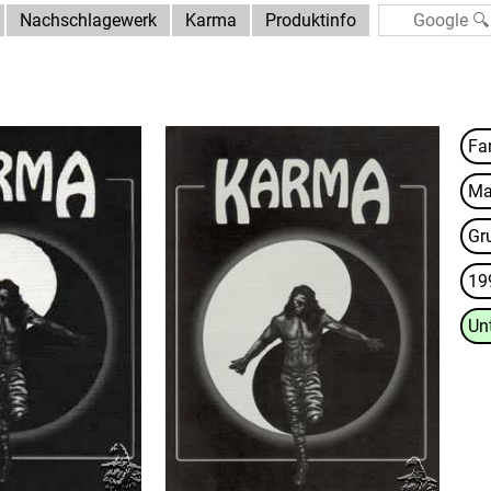
Nachschlagewerk
Karma
Produktinfo
Ma
Gr
19
Un