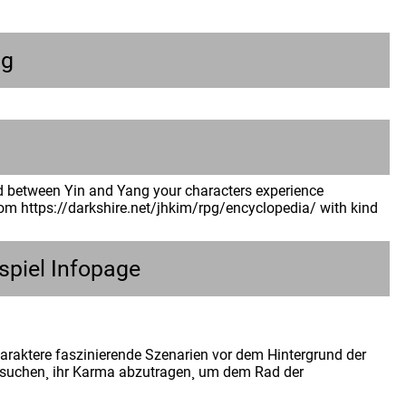
ng
d between Yin and Yang your characters experience
 from https://darkshire.net/jhkim/rpg/encyclopedia/ with kind
spiel Infopage
araktere faszinierende Szenarien vor dem Hintergrund der
ersuchen¸ ihr Karma abzutragen¸ um dem Rad der