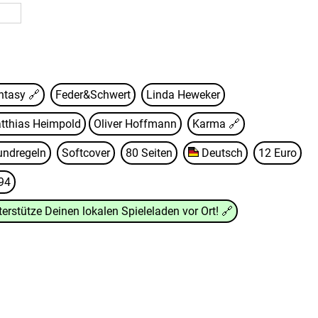
Fantasy 🔗
Feder&Schwert
Linda Heweker
tthias Heimpold
Oliver Hoffmann
Karma
🔗
undregeln
Softcover
80 Seiten
Deutsch
12 Euro
94
terstütze Deinen lokalen Spieleladen vor Ort!
🔗