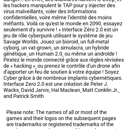
les hackers manipulent le TAP pour y injecter des
virus malveillants¸ voler des informations
confidentielles¸ voire même l'identité des moins
méfiants. Voilà ce qu'est le monde en 2090¸ essayez
seulement d'y survivre ! » Interface Zéro 2.0 est un
jeu de rôle cyberpunk utilisant le système de jeu
Savage Worlds. Jouez un bioroid¸ un full-metal
cyborg¸ un vat-grown¸ un simulacra¸ un hybride
génétique¸ un Humain 2.0¸ ou même un androïde !
Piratez le monde connecté grâce aux règles révisées
de « hacking »¸ ou prenez le contrôle d'un drone afin
d'apporter un feu de soutien à votre équipe ! Soyez
Cyber grâce à de nombreux implants cybernétiques.
Interface Zero 2.0 est une création de Peter J.
Wacks¸ David Jarvis¸ Hal Maclean¸ Matt Conklin Jr.¸
and Patrick Smith
Please note: The names of all or most of the
games and their logos on the subsequent pages
are trademarks or registered trademarks of the