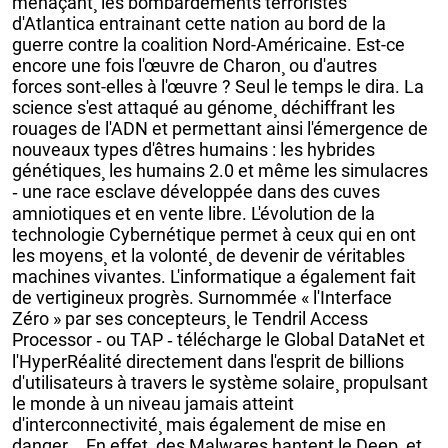
menaçant¸ les bombardements terroristes
d'Atlantica entrainant cette nation au bord de la
guerre contre la coalition Nord-Américaine. Est-ce
encore une fois l'œuvre de Charon¸ ou d'autres
forces sont-elles à l'œuvre ? Seul le temps le dira. La
science s'est attaqué au génome¸ déchiffrant les
rouages de l'ADN et permettant ainsi l'émergence de
nouveaux types d'êtres humains : les hybrides
génétiques¸ les humains 2.0 et même les simulacres
‐ une race esclave développée dans des cuves
amniotiques et en vente libre. L'évolution de la
technologie Cybernétique permet à ceux qui en ont
les moyens¸ et la volonté¸ de devenir de véritables
machines vivantes. L'informatique a également fait
de vertigineux progrès. Surnommée « l'Interface
Zéro » par ses concepteurs¸ le Tendril Access
Processor ‐ ou TAP ‐ télécharge le Global DataNet et
l'HyperRéalité directement dans l'esprit de billions
d'utilisateurs à travers le système solaire¸ propulsant
le monde à un niveau jamais atteint
d'interconnectivité¸ mais également de mise en
danger... En effet¸ des Malwares hantent le Deep¸ et