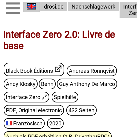
drosi.de
Nachschlagewerk
Inter
Ze
Interface Zero 2.0: Livre de
base
Black Book Éditions
Andreas Rönnqvist
Andy Klosky
Benn
Guy Anthony De Marco
Interface Zero
🔗
Spielhilfe
PDF¸ Original electronic
432 Seiten
Französisch
2020
Auch als PDF erhältlich (z.B. DrivethruRPG)