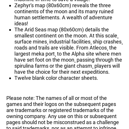
Zephyr's map (80x60cm) reveals the three
continents of the moon and its many ruined
human settlements. A wealth of adventure
ideas!
The Arid Seas map (80x60cm) details the
smallest continent on the moon. At this scale¸
surface mines¸ industrial facilities¸ ship crashes¸
roads and trails are visible. From Atlecos¸ the
largest meka port¸ to the Alpha site where men
have set foot on the moon¸ passing through the
spirulina farms or the giant chasm¸ players will
have the choice for their next expeditions.
Twelve blank color character sheets.
Please note: The names of all or most of the
games and their logos on the subsequent pages
are trademarks or registered trademarks of the
owning company. Any use on this or subsequent
pages should not be misconstrued as a challenge
to said trademarks, nor as an attempt to infringe