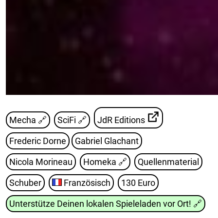
Mecha 🔗
SciFi 🔗
JdR Editions
Frederic Dorne
Gabriel Glachant
Nicola Morineau
Homeka
🔗
Quellenmaterial
Schuber
Französisch
130 Euro
Unterstütze Deinen lokalen Spieleladen vor Ort!
🔗