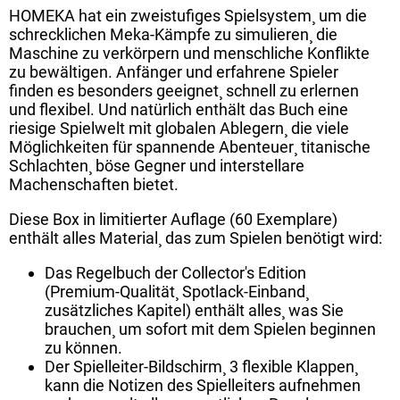
HOMEKA hat ein zweistufiges Spielsystem¸ um die
schrecklichen Meka-Kämpfe zu simulieren¸ die
Maschine zu verkörpern und menschliche Konflikte
zu bewältigen. Anfänger und erfahrene Spieler
finden es besonders geeignet¸ schnell zu erlernen
und flexibel. Und natürlich enthält das Buch eine
riesige Spielwelt mit globalen Ablegern¸ die viele
Möglichkeiten für spannende Abenteuer¸ titanische
Schlachten¸ böse Gegner und interstellare
Machenschaften bietet.
Diese Box in limitierter Auflage (60 Exemplare)
enthält alles Material¸ das zum Spielen benötigt wird:
Das Regelbuch der Collector's Edition
(Premium-Qualität¸ Spotlack-Einband¸
zusätzliches Kapitel) enthält alles¸ was Sie
brauchen¸ um sofort mit dem Spielen beginnen
zu können.
Der Spielleiter-Bildschirm¸ 3 flexible Klappen¸
kann die Notizen des Spielleiters aufnehmen