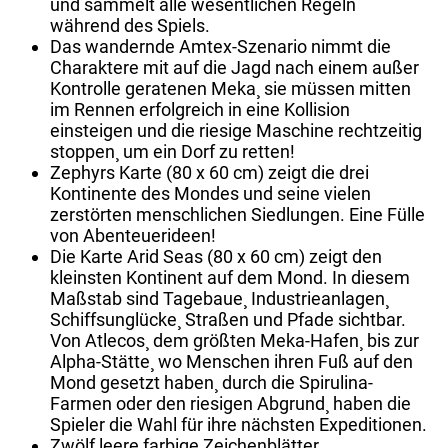
und sammelt alle wesentlichen Regeln
während des Spiels.
Das wandernde Amtex-Szenario nimmt die
Charaktere mit auf die Jagd nach einem außer
Kontrolle geratenen Meka¸ sie müssen mitten
im Rennen erfolgreich in eine Kollision
einsteigen und die riesige Maschine rechtzeitig
stoppen¸ um ein Dorf zu retten!
Zephyrs Karte (80 x 60 cm) zeigt die drei
Kontinente des Mondes und seine vielen
zerstörten menschlichen Siedlungen. Eine Fülle
von Abenteuerideen!
Die Karte Arid Seas (80 x 60 cm) zeigt den
kleinsten Kontinent auf dem Mond. In diesem
Maßstab sind Tagebaue¸ Industrieanlagen¸
Schiffsunglücke¸ Straßen und Pfade sichtbar.
Von Atlecos¸ dem größten Meka-Hafen¸ bis zur
Alpha-Stätte¸ wo Menschen ihren Fuß auf den
Mond gesetzt haben¸ durch die Spirulina-
Farmen oder den riesigen Abgrund¸ haben die
Spieler die Wahl für ihre nächsten Expeditionen.
Zwölf leere farbige Zeichenblätter.