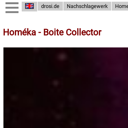
drosi.de
Nachschlagewerk
Hom
Homéka - Boite Collector