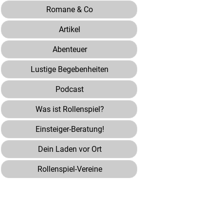
Romane & Co
Artikel
Abenteuer
Lustige Begebenheiten
Podcast
Was ist Rollenspiel?
Einsteiger-Beratung!
Dein Laden vor Ort
Rollenspiel-Vereine