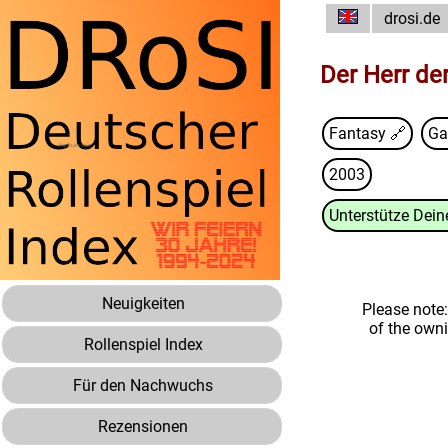
drosi.de
Der Herr de
Fantasy 🔗
Ga
2003
Unterstütze Deine
Neuigkeiten
Please note
of the own
Rollenspiel Index
Für den Nachwuchs
Rezensionen