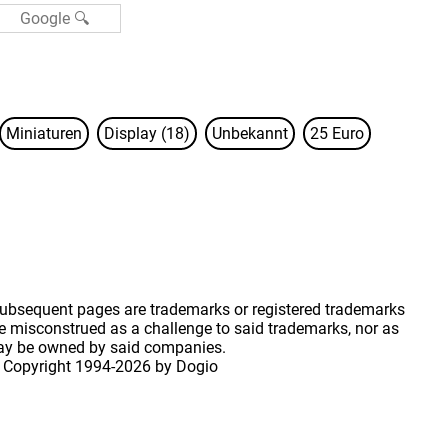
Miniaturen
Display (18)
Unbekannt
25 Euro
 subsequent pages are trademarks or registered trademarks
 misconstrued as a challenge to said trademarks, nor as
may be owned by said companies.
 Copyright
1994-2026 by Dogio