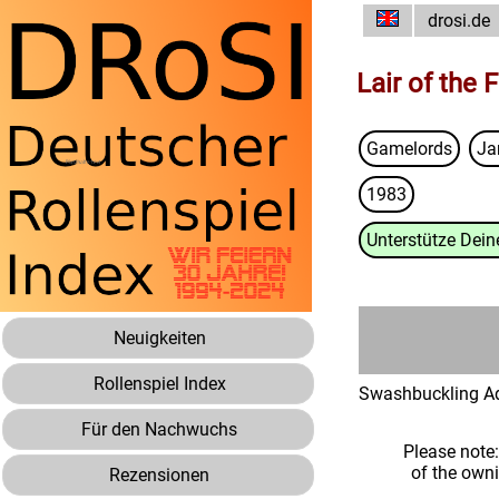
drosi.de
Lair of the
Gamelords
Ja
1983
Unterstütze Deine
Neuigkeiten
Rollenspiel Index
Swashbuckling Adv
Für den Nachwuchs
Please note
of the own
Rezensionen