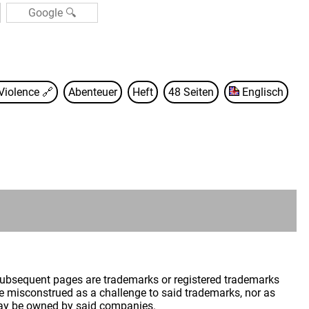
 Violence
🔗
Abenteuer
Heft
48 Seiten
Englisch
 subsequent pages are trademarks or registered trademarks
 misconstrued as a challenge to said trademarks, nor as
may be owned by said companies.