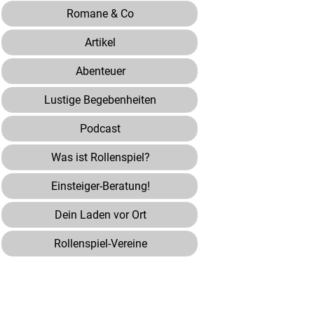
Romane & Co
Artikel
Abenteuer
Lustige Begebenheiten
Podcast
Was ist Rollenspiel?
Einsteiger-Beratung!
Dein Laden vor Ort
Rollenspiel-Vereine