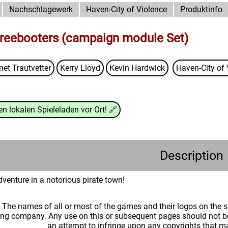
Nachschlagewerk
Haven-City of Violence
Produktinfo
 Freebooters (campaign module Set)
net Trautvetter
Kerry Lloyd
Kevin Hardwick
Haven-City of
n lokalen Spieleladen vor Ort!
🔗
Description
enture in a notorious pirate town!
: The names of all or most of the games and their logos on the
ing company. Any use on this or subsequent pages should not be
an attempt to infringe upon any copyrights that 