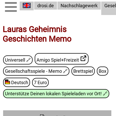
drosi.de
Nachschlagewerk
Gesel
Lauras Geheimnis
Geschichten Memo
Universell 🔗
Amigo Spiel+Freizeit
Gesellschaftsspiele - Memo
🔗
Brettspiel
Box
Deutsch
7 Euro
Unterstütze Deinen lokalen Spieleladen vor Ort!
🔗