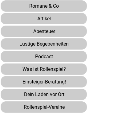
Romane & Co
Artikel
Abenteuer
Lustige Begebenheiten
Podcast
Was ist Rollenspiel?
Einsteiger-Beratung!
Dein Laden vor Ort
Rollenspiel-Vereine