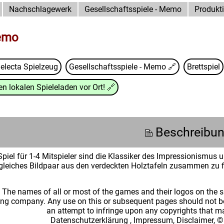
Nachschlagewerk
Gesellschaftsspiele - Memo
Produkt
emo
electa Spielzeug
Gesellschaftsspiele - Memo
🔗
Brettspiel
n lokalen Spieleladen vor Ort!
🔗
Beschreibu
iel für 1-4 Mitspieler sind die Klassiker des Impressionismus un
in gleiches Bildpaar aus den verdeckten Holztafeln zusammen zu 
: The names of all or most of the games and their logos on the
ing company. Any use on this or subsequent pages should not be
an attempt to infringe upon any copyrights that 
Datenschutzerklärung
,
Impressum, Disclaimer, ©