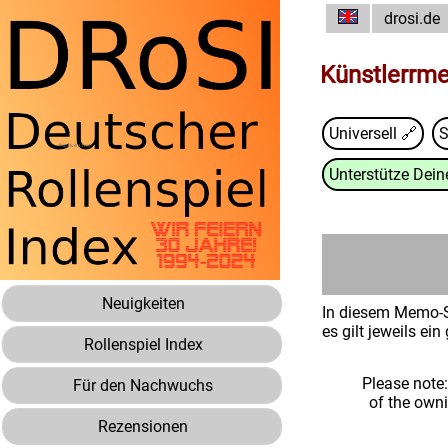
drosi.de
Künstlerrm
Universell 🔗
S
Unterstütze Deine
Neuigkeiten
In diesem Memo-Sp
es gilt jeweils e
Rollenspiel Index
Please note
Für den Nachwuchs
of the own
Rezensionen