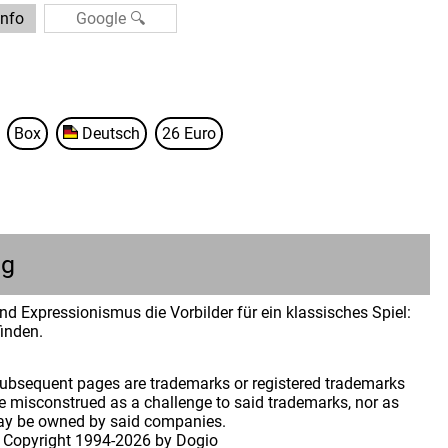
info
Box
Deutsch
26 Euro
ng
d Expressionismus die Vorbilder für ein klassisches Spiel:
finden.
 subsequent pages are trademarks or registered trademarks
 misconstrued as a challenge to said trademarks, nor as
may be owned by said companies.
 Copyright
1994-2026 by Dogio