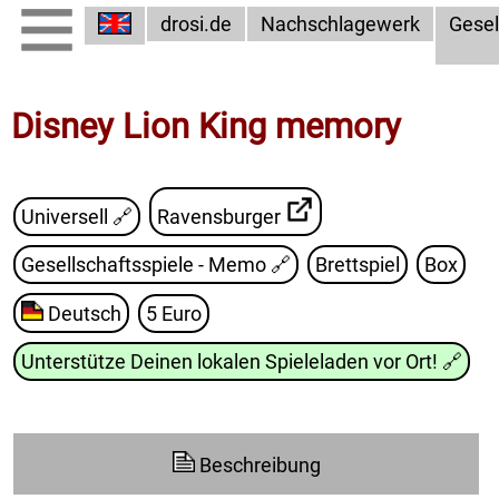
drosi.de
Nachschlagewerk
Gesel
Disney Lion King memory
Universell 🔗
Ravensburger
Gesellschaftsspiele - Memo
🔗
Brettspiel
Box
Deutsch
5 Euro
Unterstütze Deinen lokalen Spieleladen vor Ort!
🔗
Beschreibung