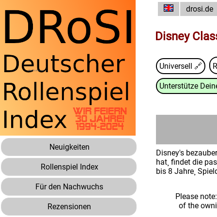
drosi.de
Disney Clas
Universell 🔗
R
Unterstütze Deine
Neuigkeiten
Disney's bezaube
hat¸ findet die p
Rollenspiel Index
bis 8 Jahre¸ Spie
Für den Nachwuchs
Please note
of the own
Rezensionen