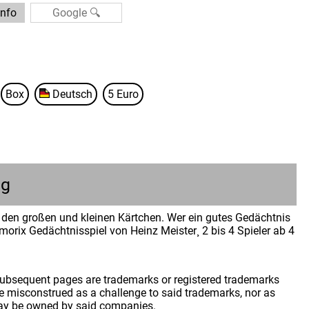
info
Box
Deutsch
5 Euro
ng
den großen und kleinen Kärtchen. Wer ein gutes Gedächtnis
orix Gedächtnisspiel von Heinz Meister¸ 2 bis 4 Spieler ab 4
 subsequent pages are trademarks or registered trademarks
 misconstrued as a challenge to said trademarks, nor as
may be owned by said companies.