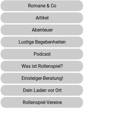
Romane & Co
Artikel
Abenteuer
Lustige Begebenheiten
Podcast
Was ist Rollenspiel?
Einsteiger-Beratung!
Dein Laden vor Ort
Rollenspiel-Vereine