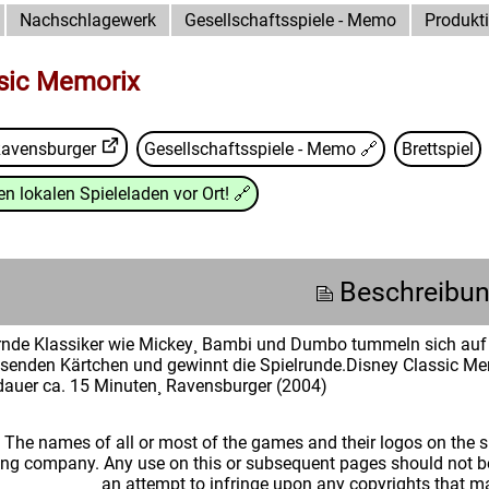
Nachschlagewerk
Gesellschaftsspiele - Memo
Produkt
sic Memorix
avensburger
Gesellschaftsspiele - Memo
🔗
Brettspiel
n lokalen Spieleladen vor Ort!
🔗
Beschreibu
rnde Klassiker wie Mickey¸ Bambi und Dumbo tummeln sich auf 
assenden Kärtchen und gewinnt die Spielrunde.Disney Classic Mem
ldauer ca. 15 Minuten¸ Ravensburger (2004)
: The names of all or most of the games and their logos on the
ing company. Any use on this or subsequent pages should not be
an attempt to infringe upon any copyrights that 