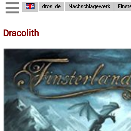
drosi.de
Nachschlagewerk
Finst
Dracolith