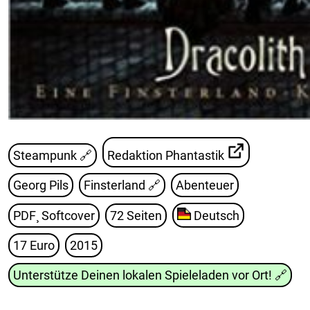
Steampunk 🔗
Redaktion Phantastik
Georg Pils
Finsterland
🔗
Abenteuer
PDF¸ Softcover
72 Seiten
Deutsch
17 Euro
2015
Unterstütze Deinen lokalen Spieleladen vor Ort!
🔗