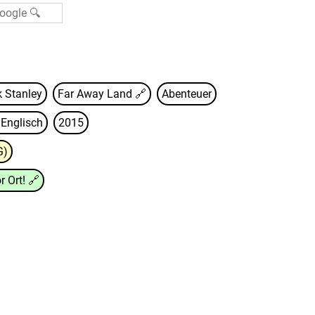
k Stanley
Far Away Land
🔗
Abenteuer
Englisch
2015
G)
r Ort!
🔗