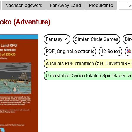
Nachschlagewerk
Far Away Land
Produktinfo
oko (Adventure)
Fantasy 🔗
Simian Circle Games
Dir
PDF¸ Original electronic
12 Seiten
Auch als PDF erhältlich (z.B. DrivethruRP
Unterstütze Deinen lokalen Spieleladen vo