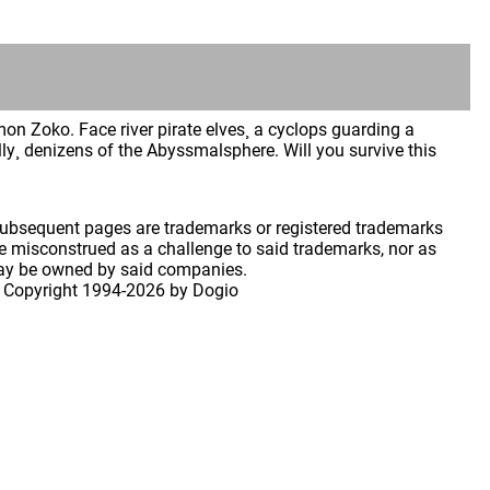
on Zoko. Face river pirate elves¸ a cyclops guarding a
ly¸ denizens of the Abyssmalsphere. Will you survive this
 subsequent pages are trademarks or registered trademarks
 misconstrued as a challenge to said trademarks, nor as
may be owned by said companies.
 Copyright
1994-2026 by Dogio