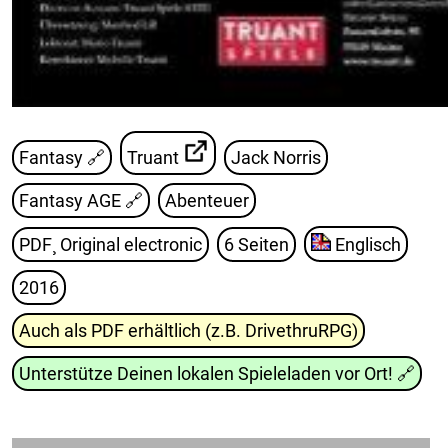
Fantasy 🔗
Truant
Jack Norris
Fantasy AGE
🔗
Abenteuer
PDF¸ Original electronic
6 Seiten
Englisch
2016
Auch als PDF erhältlich (z.B. DrivethruRPG)
Unterstütze Deinen lokalen Spieleladen vor Ort!
🔗