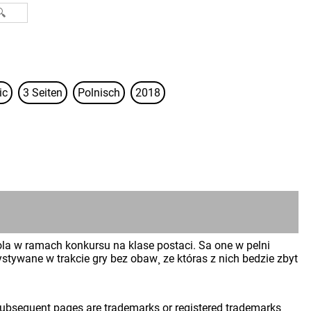
ic
3 Seiten
Polnisch
2018
la w ramach konkursu na klase postaci. Sa one w pelni
ywane w trakcie gry bez obaw¸ ze któras z nich bedzie zbyt
 subsequent pages are trademarks or registered trademarks