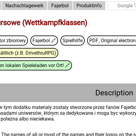
Nachschlagewerk
Fajerbol
Produktinfo
ursowe (Wettkampfklassen)
tor zbiorowy
Fajerbol
🔗
Spielhilfe
PDF¸ Original electron
ältlich (z.B. DrivethruRPG)
n lokalen Spieleladen vor Ort!
🔗
Description
 tym dodatku materialy zostaly stworzone przez fanów Fajerbo
asadami uniwersów¸ którym sa dedykowane i moga byc wykorzyst
 potezna albo nieciekawa.
: The names of all or most of the games and their logos on the