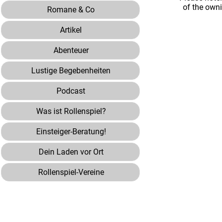
of the own
Romane & Co
Artikel
Abenteuer
Lustige Begebenheiten
Podcast
Was ist Rollenspiel?
Einsteiger-Beratung!
Dein Laden vor Ort
Rollenspiel-Vereine