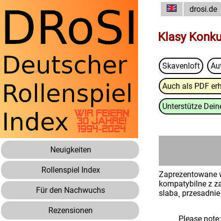
drosi.de
Klasy Konk
Skavenloft
Au
Auch als PDF erh
Unterstütze Deine
Neuigkeiten
Rollenspiel Index
Zaprezentowane w
kompatybilne z z
Für den Nachwuchs
slaba¸ przesadnie
Rezensionen
Please note