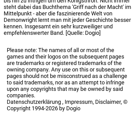
bis hin zu Intrigen um den Königsthron. Nicht immer
steht dabei das Buchthema 'Griff nach der Macht' im
Mittelpunkt - aber die faszinierende Welt von
Demonwright lernt man mit jeder Geschichte besser
kennen. Insgesamt ein sehr kurzweiliger und
empfehlenswerter Band. [Quelle: Dogio]
Please note: The names of all or most of the
games and their logos on the subsequent pages
are trademarks or registered trademarks of the
owning company. Any use on this or subsequent
pages should not be misconstrued as a challenge
to said trademarks, nor as an attempt to infringe
upon any copyrights that may be owned by said
companies.
Datenschutzerklärung
,
Impressum, Disclaimer, ©
Copyright
1994-2026 by Dogio