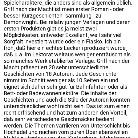
Spielcharaktere¸ die anders sind als allgemein üblich.
Griff nach der Macht ist mein erster Roman - oder
besser Kurzgeschichten- sammlung - zu
Demonwright. Bei relativ jungen Verlagen und deren
ersten Produkten gibt es ja meist zwei
Möglichkeiten: entweder Exzellent¸ weil sehr viel
Sorgfalt investiert wurde oder ein Fiasko. Ich bin
froh¸ daß hier ein echtes Leckerli produziert wurde¸
daß u.a. im Lektorat weitaus weniger enttäuscht als
so manches Werk etablierter Verlage. Griff nach der
Macht präsentiert 20 sehr unterschiedliche
Geschichten von 18 Autoren. Jede Geschichte
nimmt im Schnitt weniger als 10 Seiten ein und
eignet sich daher sehr gut für Bahnfahrten oder als
Bett- oder Badewannenlektüre. Die Inhalte der
Geschichten und auch die Stile der Autoren könnten
unterschiedlicher wohl nicht sein. Das ist zum einen
recht erfrischend und hat zum anderen den Vorteil¸
daß sehr verschiedene Geschmäcker bedient
werden. Die Themen varriieren von Unterschicht bis
Hochadel und reichen vom puren Überlebenswillen