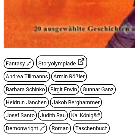
Fantasy 🔗
Storyolympiade
Andrea Tillmanns
Armin Rößler
Barbara Schinko
Birgit Erwin
Gunnar Ganz
Heidrun Jänchen
Jakob Berghammer
Josef Santo
Judith Rau
Kai König&#
Demonwright
🔗
Roman
Taschenbuch