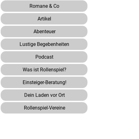
Romane & Co
Artikel
Abenteuer
Lustige Begebenheiten
Podcast
Was ist Rollenspiel?
Einsteiger-Beratung!
Dein Laden vor Ort
Rollenspiel-Vereine