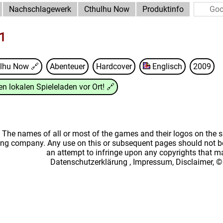
Nachschlagewerk
Cthulhu Now
Produktinfo
1
ulhu Now
🔗
Abenteuer
Hardcover
Englisch
2009
n lokalen Spieleladen vor Ort!
🔗
: The names of all or most of the games and their logos on the
ing company. Any use on this or subsequent pages should not be
an attempt to infringe upon any copyrights that 
Datenschutzerklärung
,
Impressum, Disclaimer, ©