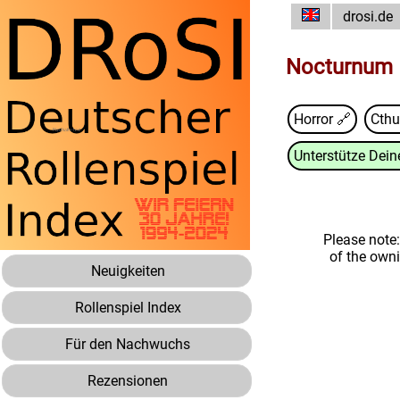
drosi.de
Nocturnum 
Horror 🔗
Cth
Unterstütze Deine
Please note
of the own
Neuigkeiten
Rollenspiel Index
Für den Nachwuchs
Rezensionen