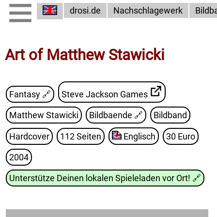
drosi.de
Nachschlagewerk
Bildb
Art of Matthew Stawicki
Fantasy 🔗
Steve Jackson Games
Matthew Stawicki
Bildbaende
🔗
Bildband
Hardcover
112 Seiten
Englisch
30 Euro
2004
Unterstütze Deinen lokalen Spieleladen vor Ort!
🔗