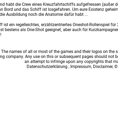
und habt die Crew eines Kreuzfahrtschiffs aufgefressen (außer d
n Bord und das Schiff ist losgefahren. Um eure Existenz gehei
die Ausbildung noch die Anatomie dafür habt ...
 ist ein regelleichtes¸ erzählzentriertes Oneshot-Rollenspiel fü
ist bestens als One-Shot geeignet¸ aber auch für Kurzkampagne
!
: The names of all or most of the games and their logos on the
ing company. Any use on this or subsequent pages should not be
an attempt to infringe upon any copyrights that 
Datenschutzerklärung
,
Impressum, Disclaimer, ©