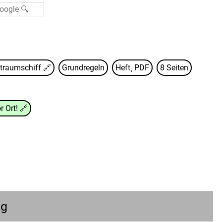
btraumschiff
🔗
Grundregeln
Heft¸ PDF
8 Seiten
r Ort!
🔗
ng