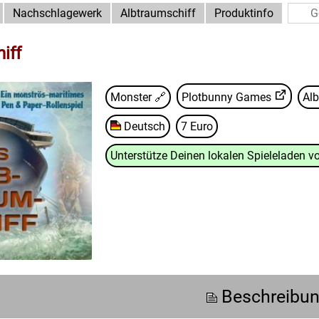
Nachschlagewerk
Albtraumschiff
Produktinfo
iff
Monster 🔗
Plotbunny Games
Al
Deutsch
7 Euro
Unterstütze Deinen lokalen Spieleladen vo
Beschreibu