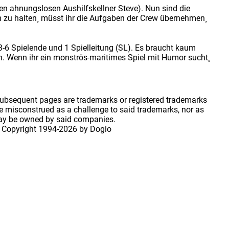
en ahnungslosen Aushilfskellner Steve). Nun sind die
m zu halten¸ müsst ihr die Aufgaben der Crew übernehmen¸
r 3-6 Spielende und 1 Spielleitung (SL). Es braucht kaum
n. Wenn ihr ein monströs-maritimes Spiel mit Humor sucht¸
 subsequent pages are trademarks or registered trademarks
 misconstrued as a challenge to said trademarks, nor as
may be owned by said companies.
 Copyright
1994-2026 by Dogio