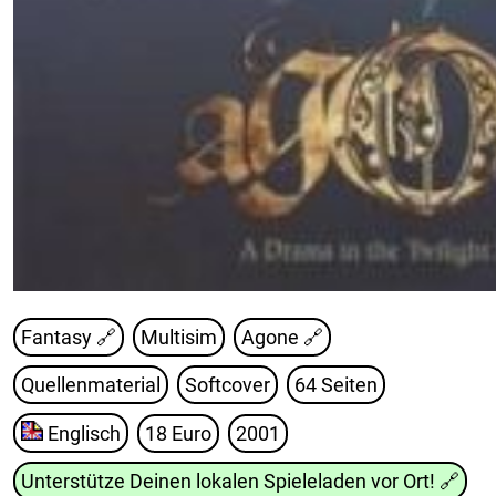
Fantasy 🔗
Multisim
Agone
🔗
Quellenmaterial
Softcover
64 Seiten
Englisch
18 Euro
2001
Unterstütze Deinen lokalen Spieleladen vor Ort!
🔗