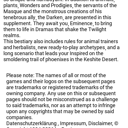
plants¸ Wonders and Prodigies¸ the servants of the
Masque and the monstrous creations of his
tenebrous ally¸ the Darken¸ are presented in this
supplement. They await you¸ Eminence¸ to bring
them to life in Dramas that shake the Twilight
realms.
This bestiary also includes rules for animal trainers
and herbalists¸ new ready-to-play archetypes¸ and a
long scenario that leads your Inspired on the
smoldering trail of phoenixes in the Keshite Desert.
Please note: The names of all or most of the
games and their logos on the subsequent pages
are trademarks or registered trademarks of the
owning company. Any use on this or subsequent
pages should not be misconstrued as a challenge
to said trademarks, nor as an attempt to infringe
upon any copyrights that may be owned by said
companies.
Datenschutzerklärung
,
Impressum, Disclaimer, ©