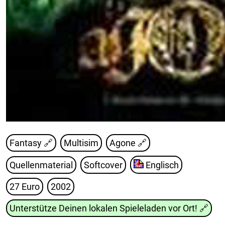
Fantasy 🔗
Multisim
Agone
🔗
Quellenmaterial
Softcover
Englisch
27 Euro
2002
Unterstütze Deinen lokalen Spieleladen vor Ort!
🔗