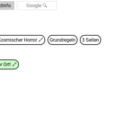
tinfo
Kosmischer Horror
🔗
Grundregeln
3 Seiten
r Ort!
🔗