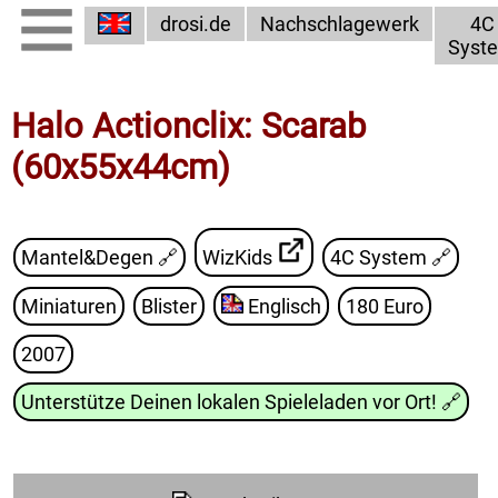
drosi.de
Nachschlagewerk
4C
Syst
Halo Actionclix: Scarab
(60x55x44cm)
Mantel&Degen 🔗
WizKids
4C System
🔗
Miniaturen
Blister
Englisch
180 Euro
2007
Unterstütze Deinen lokalen Spieleladen vor Ort!
🔗