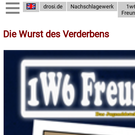
drosi.de
Nachschlagewerk
1w
Freu
Die Wurst des Verderbens