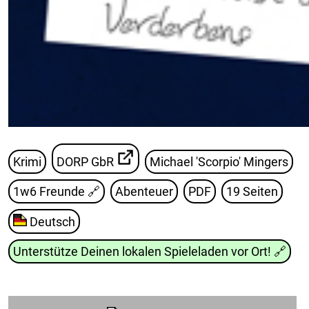
Krimi
DORP GbR
Michael 'Scorpio' Mingers
1w6 Freunde
🔗
Abenteuer
PDF
19 Seiten
Deutsch
Unterstütze Deinen lokalen Spieleladen vor Ort!
🔗